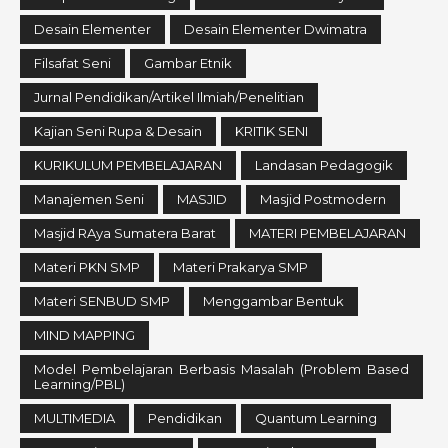
Desain Elementer
Desain Elementer Dwimatra
Filsafat Seni
Gambar Etnik
Jurnal Pendidikan/Artikel Ilmiah/Penelitian
Kajian Seni Rupa & Desain
KRITIK SENI
KURIKULUM PEMBELAJARAN
Landasan Pedagogik
Manajemen Seni
MASJID
Masjid Postmodern
Masjid RAya Sumatera Barat
MATERI PEMBELAJARAN
Materi PKN SMP
Materi Prakarya SMP
Materi SENBUD SMP
Menggambar Bentuk
MIND MAPPING
Model Pembelajaran Berbasis Masalah (Problem Based
Learning/PBL)
MULTIMEDIA
Pendidikan
Quantum Learning