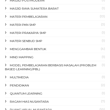
(1)
MASJID POSTMODERN
(1)
MASJID RAYA SUMATERA BARAT
(13)
MATERI PEMBELAJARAN
(3)
MATERI PKN SMP
(1)
MATERI PRAKARYA SMP
(1)
MATERI SENBUD SMP
(4)
MENGGAMBAR BENTUK
(1)
MIND MAPPING
(1)
MODEL PEMBELAJARAN BERBASIS MASALAH (PROBLEM
BASED LEARNING/PBL)
(1)
MULTIMEDIA
(2)
PENDIDIKAN
(1)
QUANTUM LEARNING
(7)
RAGAM HIAS NUSANTARA
(10)
RUANG VISUAL NUSANTARA