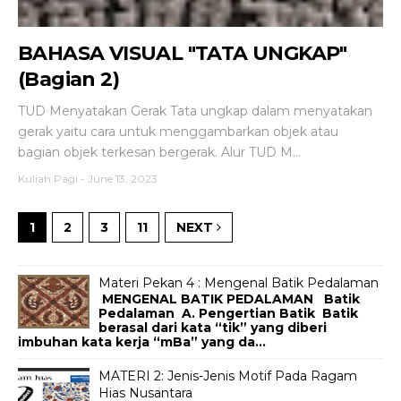
BAHASA VISUAL "TATA UNGKAP"
(Bagian 2)
TUD Menyatakan Gerak Tata ungkap dalam menyatakan
gerak yaitu cara untuk menggambarkan objek atau
bagian objek terkesan bergerak. Alur TUD M...
Kuliah Pagi
-
June 13, 2023
1
2
3
11
NEXT
Materi Pekan 4 : Mengenal Batik Pedalaman
MENGENAL BATIK PEDALAMAN Batik
Pedalaman A. Pengertian Batik Batik
berasal dari kata “tik” yang diberi
imbuhan kata kerja “mBa” yang da...
MATERI 2: Jenis-Jenis Motif Pada Ragam
Hias Nusantara