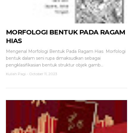
MORFOLOGI BENTUK PADA RAGAM
HIAS
Mengenal Morfologi Bentuk Pada Ragam Hias Morfologi
bentuk dalam seni rupa dimaksudkan sebagai
pengklasifikasian bentuk struktur objek gamb...
Kuliah Pagi
-
October 11, 2023