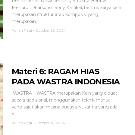
Pemahaman Dasar Tentang Struktur Bentuk
Menurut Dharsono (Sony Kartika), bentuk karya seni
merupakan struktur atau komposisi yang
merupakan...
Kuliah Pagi
-
October 23, 2024
Materi 6: RAGAM HIAS
PADA WASTRA INDONESIA
WASTRA : WASTRA merupakan Kain yang dibuat
secara tradisional, menggunakan teknik manual,
yang sarat akan makna budaya Nusantra yang ada
d...
Kuliah Pagi
-
October 16, 2024