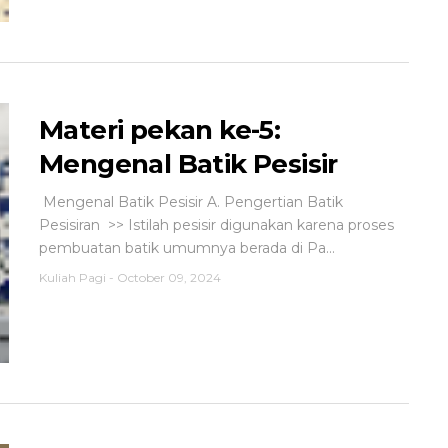
Materi pekan ke-5:
Mengenal Batik Pesisir
Mengenal Batik Pesisir A. Pengertian Batik
Pesisiran >> Istilah pesisir digunakan karena proses
pembuatan batik umumnya berada di Pa...
Kuliah Pagi
-
October 09, 2024