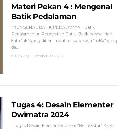
Materi Pekan 4 : Mengenal
Batik Pedalaman
MENGENAL BATIK PEDALAMAN Batik
Pedalaman A. Pengertian Batik Batik berasal dari
kata “tik” yang diberi imbuhan kata kerja “mBa” yang
da...
Kuliah Pagi
-
October 09, 2024
Tugas 4: Desain Elementer
Dwimatra 2024
Tugas Desain Elementer Unsur “Bertekstur” Karya