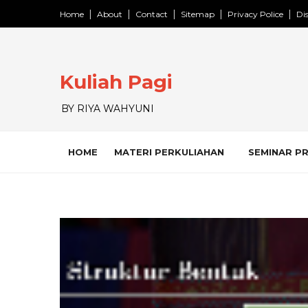
Home
About
Contact
Sitemap
Privacy Police
Di
Kuliah Pagi
BY RIYA WAHYUNI
HOME
MATERI PERKULIAHAN
SEMINAR P