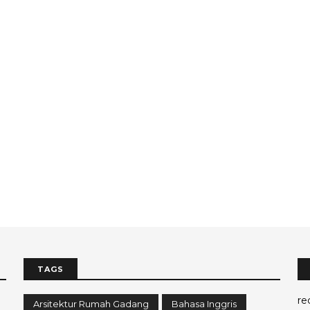
TAGS
re
Arsitektur Rumah Gadang
Bahasa Inggris