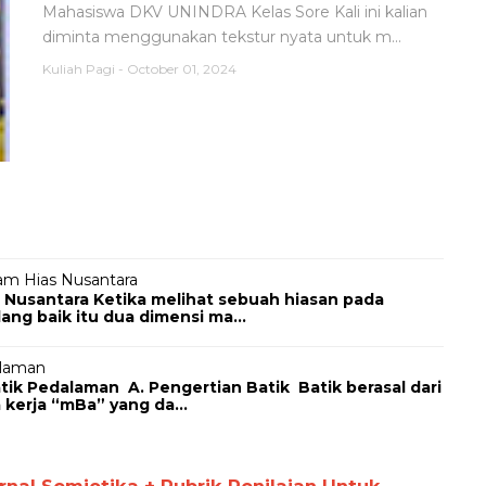
Mahasiswa DKV UNINDRA Kelas Sore Kali ini kalian
diminta menggunakan tekstur nyata untuk m...
Kuliah Pagi
-
October 01, 2024
am Hias Nusantara
 Nusantara Ketika melihat sebuah hiasan pada
ng baik itu dua dimensi ma...
alaman
Pedalaman A. Pengertian Batik Batik berasal dari
 kerja “mBa” yang da...