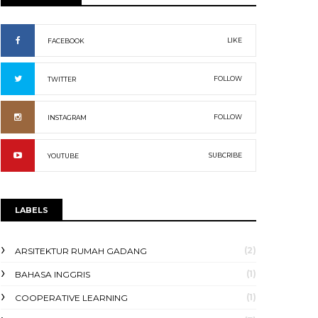
LIKE
FACEBOOK
FOLLOW
TWITTER
FOLLOW
INSTAGRAM
SUBCRIBE
YOUTUBE
LABELS
(2)
ARSITEKTUR RUMAH GADANG
(1)
BAHASA INGGRIS
(1)
COOPERATIVE LEARNING