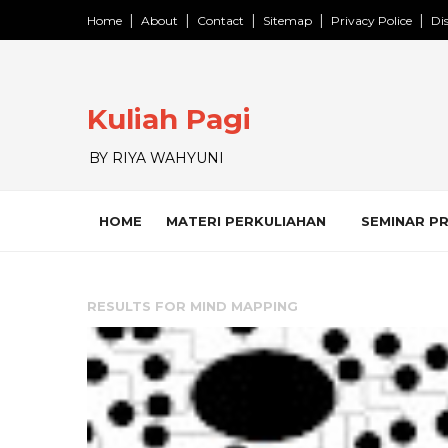
Home
About
Contact
Sitemap
Privacy Police
Di
Kuliah Pagi
BY RIYA WAHYUNI
HOME
MATERI PERKULIAHAN
SEMINAR P
RESULTS FOR
MIND MAPPING