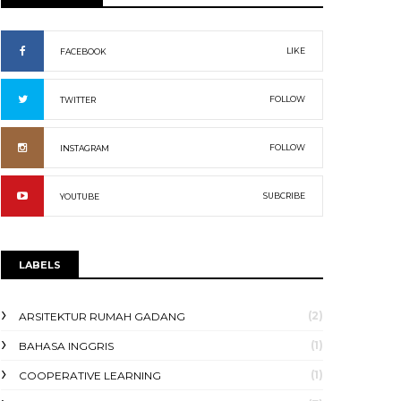
LIKE
FACEBOOK
FOLLOW
TWITTER
FOLLOW
INSTAGRAM
SUBCRIBE
YOUTUBE
LABELS
(2)
ARSITEKTUR RUMAH GADANG
(1)
BAHASA INGGRIS
(1)
COOPERATIVE LEARNING