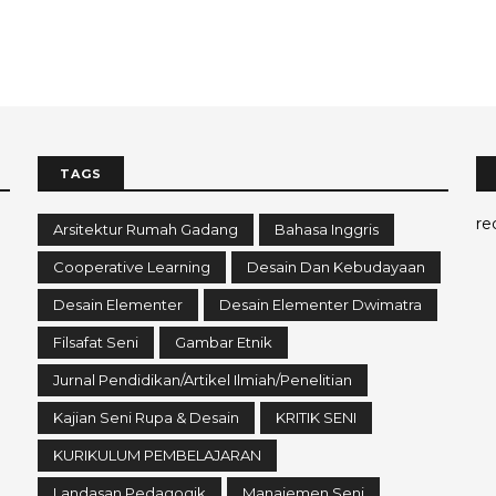
TAGS
re
Arsitektur Rumah Gadang
Bahasa Inggris
Cooperative Learning
Desain Dan Kebudayaan
Desain Elementer
Desain Elementer Dwimatra
Filsafat Seni
Gambar Etnik
Jurnal Pendidikan/Artikel Ilmiah/Penelitian
Kajian Seni Rupa & Desain
KRITIK SENI
KURIKULUM PEMBELAJARAN
Landasan Pedagogik
Manajemen Seni