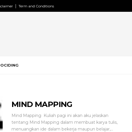
sclaimer
Term and Conditions
ROCIDING
MIND MAPPING
Mind Mapping Kuliah pagi ini akan aku jelaskan
tentang Mind Mapping dalam membuat karya tulis,
menuangkan ide dalam bekerja maupun belajar,...