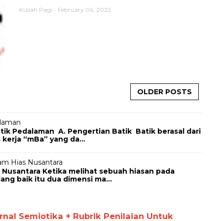
Kuliah Pagi
-
February 06, 2022
OLDER POSTS
alaman
Pedalaman A. Pengertian Batik Batik berasal dari
 kerja “mBa” yang da...
am Hias Nusantara
 Nusantara Ketika melihat sebuah hiasan pada
ng baik itu dua dimensi ma...
al Semiotika + Rubrik Penilaian Untuk