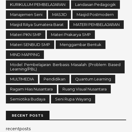
KURIKULUM PEMBELAJARAN
Landasan Pedagogik
Manajemen Seni
MASJID
Masjid Postmodern
Masjid RAya Sumatera Barat
MATERI PEMBELAJARAN
Materi PKN SMP
Materi Prakarya SMP
Materi SENBUD SMP
Menggambar Bentuk
MIND MAPPING
Model Pembelajaran Berbasis Masalah (Problem Based
Learning/PBL)
MULTIMEDIA
Pendidikan
Quantum Learning
Ragam Hias Nusantara
Ruang Visual Nusantara
Semiotika Budaya
Seni Rupa Wayang
RECENT POSTS
recentposts