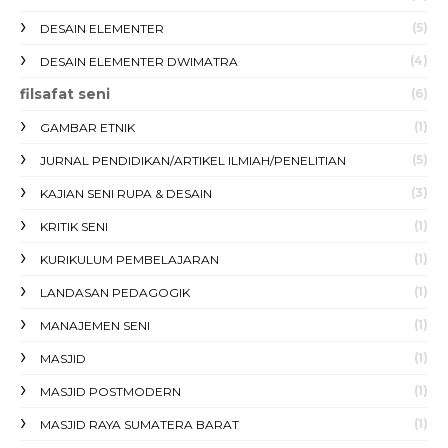
(5)
DESAIN ELEMENTER
(4)
DESAIN ELEMENTER DWIMATRA
filsafat seni
(6)
(1)
GAMBAR ETNIK
(5)
JURNAL PENDIDIKAN/ARTIKEL ILMIAH/PENELITIAN
(3)
KAJIAN SENI RUPA & DESAIN
(1)
KRITIK SENI
(1)
KURIKULUM PEMBELAJARAN
(1)
LANDASAN PEDAGOGIK
(1)
MANAJEMEN SENI
(1)
MASJID
(1)
MASJID POSTMODERN
(1)
MASJID RAYA SUMATERA BARAT