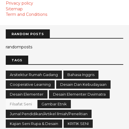
Privacy policy
Sitemap
Term and Conditions
RANDOM POSTS
randomposts
TAGS
Arsitektur Rumah Gadang
Bahasa Inggris
Cooperative Learning
Desain Dan Kebudayaan
Desain Elementer
Desain Elementer Dwimatra
Filsafat Seni
Gambar Etnik
Jurnal Pendidikan/Artikel Ilmiah/Penelitian
Kajian Seni Rupa & Desain
KRITIK SENI