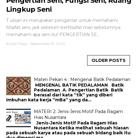
Pengertian Seni, Fungsi Seni, Ruang
Lingkup Seni
T ulisan ini merupakan pengantar untuk memahami
filsafat seni, jadi sebelum berfilsafat mari sebelumnya
memahami apa seni itu! PENGERTIAN SE...
Kuliah Pagi
-
September 15, 2022
OLDER POSTS
Materi Pekan 4 : Mengenal Batik Pedalaman
MENGENAL BATIK PEDALAMAN Batik
Pedalaman A. Pengertian Batik Batik
berasal dari kata “tik” yang diberi
imbuhan kata kerja “mBa” yang da...
MATERI 2: Jenis-Jenis Motif Pada Ragam
Hias Nusantara
Jenis-Jenis Motif Pada Ragam Hias
Nusantara Ketika melihat sebuah hiasan
pada sebuah karya atau pada sebuah bidang baik itu
dua dimensi ma...