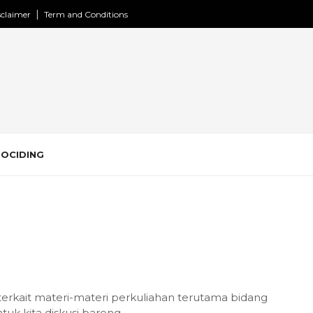
sclaimer
Term and Conditions
ROCIDING
erkait materi-materi perkuliahan terutama bidang
tuk kita diskusi bareng