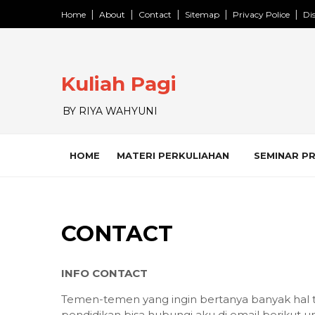
Home
About
Contact
Sitemap
Privacy Police
Di
Kuliah Pagi
BY RIYA WAHYUNI
HOME
MATERI PERKULIAHAN
SEMINAR P
CONTACT
INFO CONTACT
Temen-temen yang ingin bertanya banyak hal t
pendidikan bisa hubungi aku di email berikut un