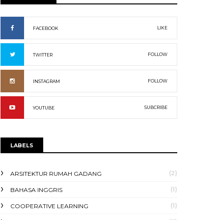
LIKE
FACEBOOK
FOLLOW
TWITTER
FOLLOW
INSTAGRAM
SUBCRIBE
YOUTUBE
LABELS
(2)
ARSITEKTUR RUMAH GADANG
(1)
BAHASA INGGRIS
(1)
COOPERATIVE LEARNING