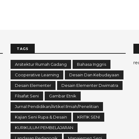
TAGS
re
Arsitektur Rumah Gadang
Bahasa Inggris
Cooperative Learning
Desain Dan Kebudayaan
Desain Elementer
Desain Elementer Dwimatra
Filsafat Seni
Gambar Etnik
Jurnal Pendidikan/Artikel Ilmiah/Penelitian
Kajian Seni Rupa & Desain
KRITIK SENI
KURIKULUM PEMBELAJARAN
Landasan Pedagogik
Manajemen Seni