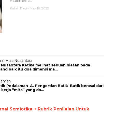
multimedia...
Kuliah Pagi
-
May 16, 2022
am Hias Nusantara
 Nusantara Ketika melihat sebuah hiasan pada
ng baik itu dua dimensi ma...
alaman
Pedalaman A. Pengertian Batik Batik berasal dari
 kerja “mBa” yang da...
al Semiotika + Rubrik Penilaian Untuk