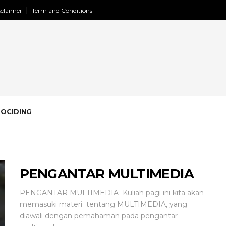
sclaimer
Term and Conditions
ROCIDING
PENGANTAR MULTIMEDIA
PENGANTAR MULTIMEDIA Kuliah pagi ini kita akan
memasuki materi tentang MULTIMEDIA, yang
diawali dengan pemahaman pada pengantar