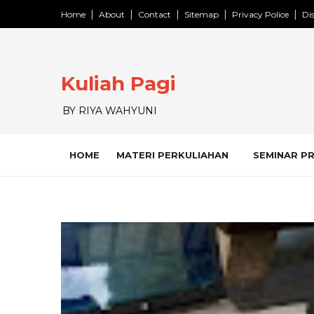
Home
About
Contact
Sitemap
Privacy Police
Di
Kuliah Pagi
BY RIYA WAHYUNI
HOME
MATERI PERKULIAHAN
SEMINAR P