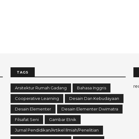
TAGS
re
Arsitektur Rumah Gadang
Bahasa Inggris
Cooperative Learning
Desain Dan Kebudayaan
Desain Elementer
Desain Elementer Dwimatra
Filsafat Seni
Gambar Etnik
Jurnal Pendidikan/Artikel Ilmiah/Penelitian