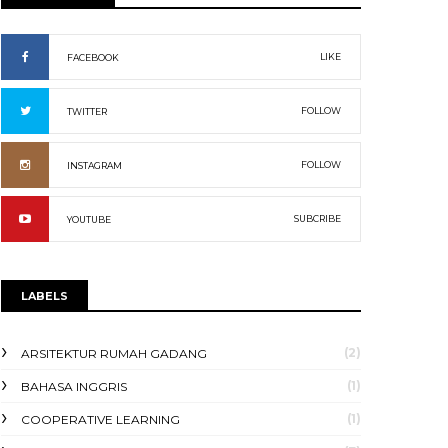
LIKE
FACEBOOK
FOLLOW
TWITTER
FOLLOW
INSTAGRAM
SUBCRIBE
YOUTUBE
LABELS
(2)
ARSITEKTUR RUMAH GADANG
(1)
BAHASA INGGRIS
(1)
COOPERATIVE LEARNING