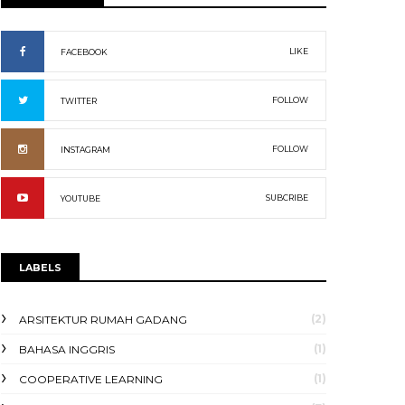
LIKE
FACEBOOK
FOLLOW
TWITTER
FOLLOW
INSTAGRAM
SUBCRIBE
YOUTUBE
LABELS
(2)
ARSITEKTUR RUMAH GADANG
(1)
BAHASA INGGRIS
(1)
COOPERATIVE LEARNING