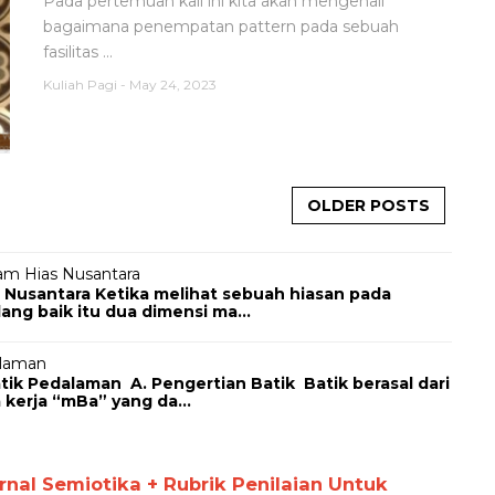
Pada pertemuan kali ini kita akan mengenali
bagaimana penempatan pattern pada sebuah
fasilitas ...
Kuliah Pagi
-
May 24, 2023
OLDER POSTS
am Hias Nusantara
 Nusantara Ketika melihat sebuah hiasan pada
ng baik itu dua dimensi ma...
alaman
Pedalaman A. Pengertian Batik Batik berasal dari
 kerja “mBa” yang da...
al Semiotika + Rubrik Penilaian Untuk