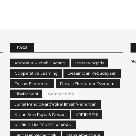
TAGS
re
Arsitektur Rumah Gadang
Bahasa Inggris
Cooperative Learning
Desain Dan Kebudayaan
Desain Elementer
Desain Elementer Dwimatra
Filsafat Seni
Gambar Etnik
Jurnal Pendidikan/Artikel Ilmiah/Penelitian
Kajian Seni Rupa & Desain
KRITIK SENI
KURIKULUM PEMBELAJARAN
Landasan Pedagogik
Manajemen Seni