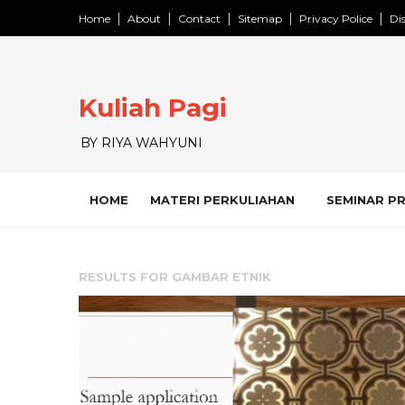
Home
About
Contact
Sitemap
Privacy Police
Di
Kuliah Pagi
BY RIYA WAHYUNI
HOME
MATERI PERKULIAHAN
SEMINAR P
RESULTS FOR
GAMBAR ETNIK