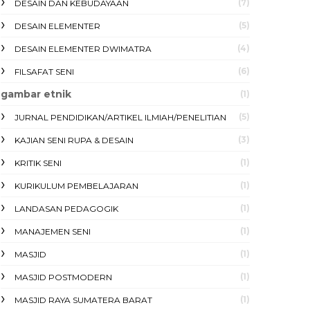
(7)
DESAIN DAN KEBUDAYAAN
(5)
DESAIN ELEMENTER
(4)
DESAIN ELEMENTER DWIMATRA
(6)
FILSAFAT SENI
gambar etnik
(1)
(5)
JURNAL PENDIDIKAN/ARTIKEL ILMIAH/PENELITIAN
(3)
KAJIAN SENI RUPA & DESAIN
(1)
KRITIK SENI
(1)
KURIKULUM PEMBELAJARAN
(1)
LANDASAN PEDAGOGIK
(1)
MANAJEMEN SENI
(1)
MASJID
(1)
MASJID POSTMODERN
(1)
MASJID RAYA SUMATERA BARAT