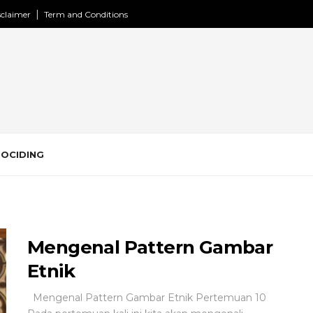
sclaimer
Term and Conditions
ROCIDING
Mengenal Pattern Gambar
Etnik
Mengenal Pattern Gambar Etnik Pertemuan 10