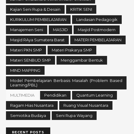
Kajian Seni Rupa & Desain
KRITIK SENI
KURIKULUM PEMBELAJARAN
Landasan Pedagogik
Manajemen Seni
MASJID
Masjid Postmodern
Masjid RAya Sumatera Barat
MATERI PEMBELAJARAN
Materi PKN SMP
Materi Prakarya SMP
Materi SENBUD SMP
Menggambar Bentuk
MIND MAPPING
Model Pembelajaran Berbasis Masalah (Problem Based
Learning/PBL)
MULTIMEDIA
Pendidikan
Quantum Learning
Ragam Hias Nusantara
Ruang Visual Nusantara
Semiotika Budaya
Seni Rupa Wayang
RECENT POSTS