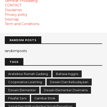
Seminar Prosidding
CONTACT
Disclaimer
Privacy policy
Sitemap
Term and Conditions
RANDOM POSTS
randomposts
TAGS
Arsitektur Rumah Gadang
Bahasa Inggris
Cooperative Learning
Desain Dan Kebudayaan
Desain Elementer
Desain Elementer Dwimatra
Filsafat Seni
Gambar Etnik
Jurnal Pendidikan/Artikel Ilmiah/Penelitian